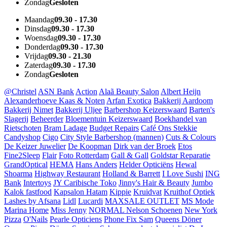
Zondag
Gesloten
Maandag
09.30 - 17.30
Dinsdag
09.30 - 17.30
Woensdag
09.30 - 17.30
Donderdag
09.30 - 17.30
Vrijdag
09.30 - 21.30
Zaterdag
09.30 - 17.30
Zondag
Gesloten
@Christel
ASN Bank
Action
Alaã Beauty Salon
Albert Heijn
Alexanderhoeve Kaas & Noten
Arfan Exotica
Bakkerij Aardoom
Bakkerij Nimet
Bakkerij Uljee
Barbershop Keizerswaard
Barten's
Slagerij
Beheerder
Bloementuin Keizerswaard
Boekhandel van
Rietschoten
Bram Ladage
Budget Repairs
Café Ons Stekkie
Candyshop
Cigo
City Style Barbershop (mannen)
Cuts & Colours
De Keizer Juwelier
De Koopman
Dirk van der Broek
Etos
Fine2Sleep
Flair
Foto Rotterdam
Gall & Gall
Goldstar Reparatie
GrandOptical
HEMA
Hans Anders
Helder Opticiëns
Hewal
Shoarma
Highway Restaurant
Holland & Barrett
I Love Sushi
ING
Bank
Intertoys
JY Caribische Toko
Jinny's Hair & Beauty
Jumbo
Kalok fastfood
Kapsalon Hatam
Kippie
Kruidvat
Kruithof Optiek
Lashes by Afsana
Lidl
Lucardi
MAXSALE OUTLET
MS Mode
Marina Home
Miss Jenny
NORMAL
Nelson Schoenen
New York
Pizza
O'Nails
Pearle Opticiens
Phone Fix Sam
Queens Döner