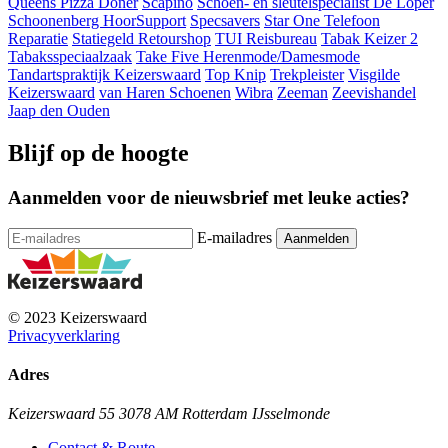
Queens Pizza Döner
Scapino
Schoen- en sleutelspecialist De Loper
Schoonenberg HoorSupport
Specsavers
Star One Telefoon
Reparatie
Statiegeld Retourshop
TUI Reisbureau
Tabak Keizer 2
Tabaksspeciaalzaak
Take Five Herenmode/Damesmode
Tandartspraktijk Keizerswaard
Top Knip
Trekpleister
Visgilde
Keizerswaard
van Haren Schoenen
Wibra
Zeeman
Zeevishandel
Jaap den Ouden
Blijf op de hoogte
Aanmelden voor de nieuwsbrief met leuke acties?
E-mailadres
© 2023 Keizerswaard
Privacyverklaring
Adres
Keizerswaard 55 3078 AM Rotterdam IJsselmonde
Contact & Route