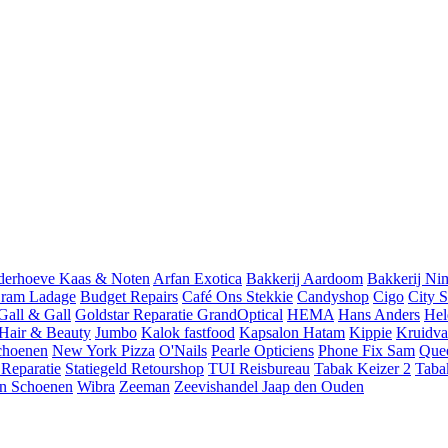
derhoeve Kaas & Noten
Arfan Exotica
Bakkerij Aardoom
Bakkerij Ni
ram Ladage
Budget Repairs
Café Ons Stekkie
Candyshop
Cigo
City 
Gall & Gall
Goldstar Reparatie
GrandOptical
HEMA
Hans Anders
Hel
 Hair & Beauty
Jumbo
Kalok fastfood
Kapsalon Hatam
Kippie
Kruidva
choenen
New York Pizza
O'Nails
Pearle Opticiens
Phone Fix Sam
Que
 Reparatie
Statiegeld Retourshop
TUI Reisbureau
Tabak Keizer 2
Taba
n Schoenen
Wibra
Zeeman
Zeevishandel Jaap den Ouden