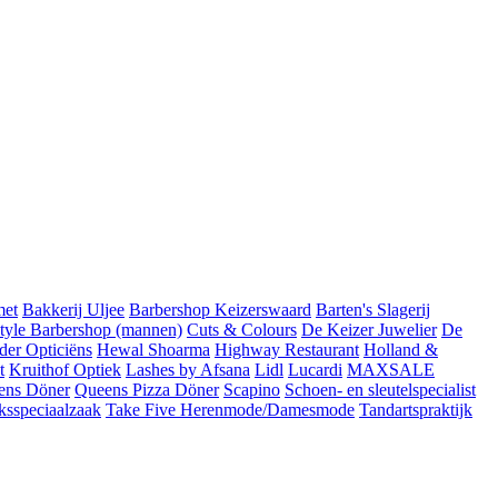
met
Bakkerij Uljee
Barbershop Keizerswaard
Barten's Slagerij
Style Barbershop (mannen)
Cuts & Colours
De Keizer Juwelier
De
der Opticiëns
Hewal Shoarma
Highway Restaurant
Holland &
t
Kruithof Optiek
Lashes by Afsana
Lidl
Lucardi
MAXSALE
ens Döner
Queens Pizza Döner
Scapino
Schoen- en sleutelspecialist
ksspeciaalzaak
Take Five Herenmode/Damesmode
Tandartspraktijk