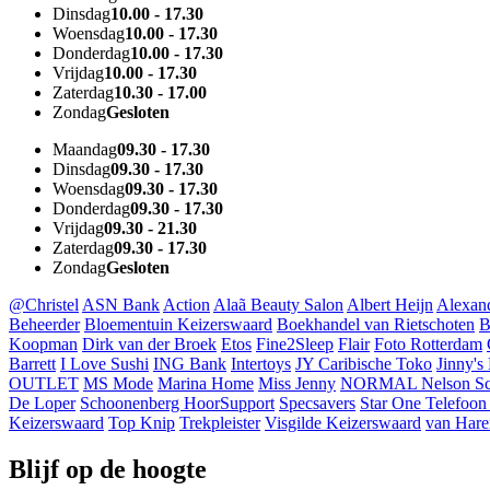
Dinsdag
10.00 - 17.30
Woensdag
10.00 - 17.30
Donderdag
10.00 - 17.30
Vrijdag
10.00 - 17.30
Zaterdag
10.30 - 17.00
Zondag
Gesloten
Maandag
09.30 - 17.30
Dinsdag
09.30 - 17.30
Woensdag
09.30 - 17.30
Donderdag
09.30 - 17.30
Vrijdag
09.30 - 21.30
Zaterdag
09.30 - 17.30
Zondag
Gesloten
@Christel
ASN Bank
Action
Alaã Beauty Salon
Albert Heijn
Alexan
Beheerder
Bloementuin Keizerswaard
Boekhandel van Rietschoten
B
Koopman
Dirk van der Broek
Etos
Fine2Sleep
Flair
Foto Rotterdam
Barrett
I Love Sushi
ING Bank
Intertoys
JY Caribische Toko
Jinny's
OUTLET
MS Mode
Marina Home
Miss Jenny
NORMAL
Nelson S
De Loper
Schoonenberg HoorSupport
Specsavers
Star One Telefoon
Keizerswaard
Top Knip
Trekpleister
Visgilde Keizerswaard
van Hare
Blijf op de hoogte