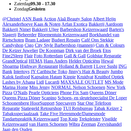
Zaterdag
09.30 - 17.30
Zondag
Gesloten
@Christel
ASN Bank
Action
Alaã Beauty Salon
Albert Heijn
Alexanderhoeve Kaas & Noten
Arfan Exotica
Bakkerij Aardoom
Bakkerij Nimet
Bakkerij Uljee
Barbershop Keizerswaard
Barten's
Slagerij
Beheerder
Bloementuin Keizerswaard
Boekhandel van
Rietschoten
Bram Ladage
Budget Repairs
Café Ons Stekkie
Candyshop
Cigo
City Style Barbershop (mannen)
Cuts & Colours
De Keizer Juwelier
De Koopman
Dirk van der Broek
Etos
Fine2Sleep
Flair
Foto Rotterdam
Gall & Gall
Goldstar Reparatie
GrandOptical
HEMA
Hans Anders
Helder Opticiëns
Hewal
Shoarma
Highway Restaurant
Holland & Barrett
I Love Sushi
ING
Bank
Intertoys
JY Caribische Toko
Jinny's Hair & Beauty
Jumbo
Kalok fastfood
Kapsalon Hatam
Kippie
Kruidvat
Kruithof Optiek
Lashes by Afsana
Lidl
Lucardi
MAXSALE OUTLET
MS Mode
Marina Home
Miss Jenny
NORMAL
Nelson Schoenen
New York
Pizza
O'Nails
Pearle Opticiens
Phone Fix Sam
Queens Döner
Queens Pizza Döner
Scapino
Schoen- en sleutelspecialist De Loper
Schoonenberg HoorSupport
Specsavers
Star One Telefoon
Reparatie
Statiegeld Retourshop
TUI Reisbureau
Tabak Keizer 2
Tabaksspeciaalzaak
Take Five Herenmode/Damesmode
Tandartspraktijk Keizerswaard
Top Knip
Trekpleister
Visgilde
Keizerswaard
van Haren Schoenen
Wibra
Zeeman
Zeevishandel
Jaap den Ouden