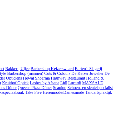
met
Bakkerij Uljee
Barbershop Keizerswaard
Barten's Slagerij
Style Barbershop (mannen)
Cuts & Colours
De Keizer Juwelier
De
der Opticiëns
Hewal Shoarma
Highway Restaurant
Holland &
t
Kruithof Optiek
Lashes by Afsana
Lidl
Lucardi
MAXSALE
ens Döner
Queens Pizza Döner
Scapino
Schoen- en sleutelspecialist
ksspeciaalzaak
Take Five Herenmode/Damesmode
Tandartspraktijk