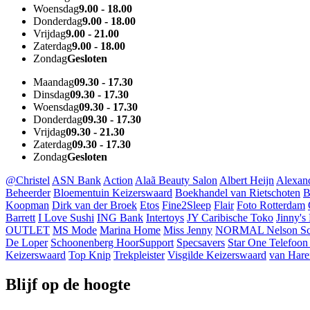
Woensdag
9.00 - 18.00
Donderdag
9.00 - 18.00
Vrijdag
9.00 - 21.00
Zaterdag
9.00 - 18.00
Zondag
Gesloten
Maandag
09.30 - 17.30
Dinsdag
09.30 - 17.30
Woensdag
09.30 - 17.30
Donderdag
09.30 - 17.30
Vrijdag
09.30 - 21.30
Zaterdag
09.30 - 17.30
Zondag
Gesloten
@Christel
ASN Bank
Action
Alaã Beauty Salon
Albert Heijn
Alexan
Beheerder
Bloementuin Keizerswaard
Boekhandel van Rietschoten
B
Koopman
Dirk van der Broek
Etos
Fine2Sleep
Flair
Foto Rotterdam
Barrett
I Love Sushi
ING Bank
Intertoys
JY Caribische Toko
Jinny's
OUTLET
MS Mode
Marina Home
Miss Jenny
NORMAL
Nelson S
De Loper
Schoonenberg HoorSupport
Specsavers
Star One Telefoon
Keizerswaard
Top Knip
Trekpleister
Visgilde Keizerswaard
van Hare
Blijf op de hoogte