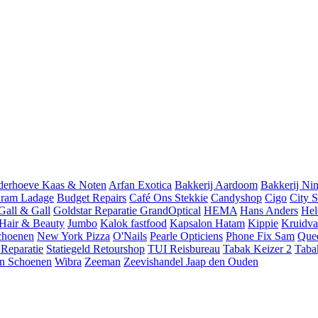
derhoeve Kaas & Noten
Arfan Exotica
Bakkerij Aardoom
Bakkerij Ni
ram Ladage
Budget Repairs
Café Ons Stekkie
Candyshop
Cigo
City 
Gall & Gall
Goldstar Reparatie
GrandOptical
HEMA
Hans Anders
Hel
 Hair & Beauty
Jumbo
Kalok fastfood
Kapsalon Hatam
Kippie
Kruidva
choenen
New York Pizza
O'Nails
Pearle Opticiens
Phone Fix Sam
Que
 Reparatie
Statiegeld Retourshop
TUI Reisbureau
Tabak Keizer 2
Taba
n Schoenen
Wibra
Zeeman
Zeevishandel Jaap den Ouden