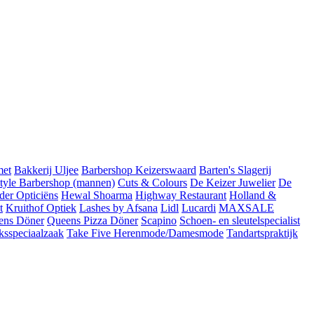
met
Bakkerij Uljee
Barbershop Keizerswaard
Barten's Slagerij
Style Barbershop (mannen)
Cuts & Colours
De Keizer Juwelier
De
der Opticiëns
Hewal Shoarma
Highway Restaurant
Holland &
t
Kruithof Optiek
Lashes by Afsana
Lidl
Lucardi
MAXSALE
ens Döner
Queens Pizza Döner
Scapino
Schoen- en sleutelspecialist
ksspeciaalzaak
Take Five Herenmode/Damesmode
Tandartspraktijk