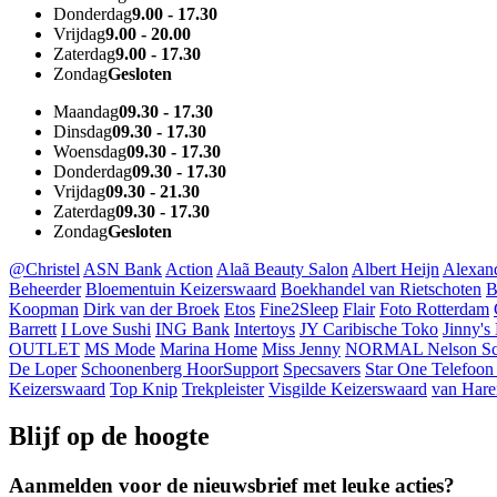
Donderdag
9.00 - 17.30
Vrijdag
9.00 - 20.00
Zaterdag
9.00 - 17.30
Zondag
Gesloten
Maandag
09.30 - 17.30
Dinsdag
09.30 - 17.30
Woensdag
09.30 - 17.30
Donderdag
09.30 - 17.30
Vrijdag
09.30 - 21.30
Zaterdag
09.30 - 17.30
Zondag
Gesloten
@Christel
ASN Bank
Action
Alaã Beauty Salon
Albert Heijn
Alexan
Beheerder
Bloementuin Keizerswaard
Boekhandel van Rietschoten
B
Koopman
Dirk van der Broek
Etos
Fine2Sleep
Flair
Foto Rotterdam
Barrett
I Love Sushi
ING Bank
Intertoys
JY Caribische Toko
Jinny's
OUTLET
MS Mode
Marina Home
Miss Jenny
NORMAL
Nelson S
De Loper
Schoonenberg HoorSupport
Specsavers
Star One Telefoon
Keizerswaard
Top Knip
Trekpleister
Visgilde Keizerswaard
van Hare
Blijf op de hoogte
Aanmelden voor de nieuwsbrief met leuke acties?