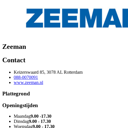
Zeeman
Contact
Keizerswaard 85, 3078 AL Rotterdam
088-0070091
www.zeeman.nl
Plattegrond
Openingstijden
Maandag
9.00 -17.30
Dinsdag
9.00 - 17.30
Woensdag
9.00 - 17.30