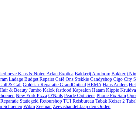
derhoeve Kaas & Noten
Arfan Exotica
Bakkerij Aardoom
Bakkerij Ni
ram Ladage
Budget Repairs
Café Ons Stekkie
Candyshop
Cigo
City 
Gall & Gall
Goldstar Reparatie
GrandOptical
HEMA
Hans Anders
Hel
 Hair & Beauty
Jumbo
Kalok fastfood
Kapsalon Hatam
Kippie
Kruidva
choenen
New York Pizza
O'Nails
Pearle Opticiens
Phone Fix Sam
Que
 Reparatie
Statiegeld Retourshop
TUI Reisbureau
Tabak Keizer 2
Taba
n Schoenen
Wibra
Zeeman
Zeevishandel Jaap den Ouden