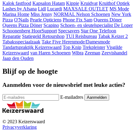
Kalok fastfood
Kapsalon Hatam
Kippie
Kruidvat
Kruithof Optiek
Lashes by Afsana
Lidl
Lucardi
MAXSALE OUTLET
MS Mode
Marina Home
Miss Jenny
NORMAL
Nelson Schoenen
New York
Pizza
O'Nails
Pearle Opticiens
Phone Fix Sam
Queens Döner
Queens Pizza Döner
Scapino
Schoen- en sleutelspecialist De Loper
Schoonenberg HoorSupport
Specsavers
Star One Telefoon
Reparatie
Statiegeld Retourshop
TUI Reisbureau
Tabak Keizer 2
Tabaksspeciaalzaak
Take Five Herenmode/Damesmode
Tandartspraktijk Keizerswaard
Top Knip
Trekpleister
Visgilde
Keizerswaard
van Haren Schoenen
Wibra
Zeeman
Zeevishandel
Jaap den Ouden
Blijf op de hoogte
Aanmelden voor de nieuwsbrief met leuke acties?
E-mailadres
© 2023 Keizerswaard
Privacyverklaring