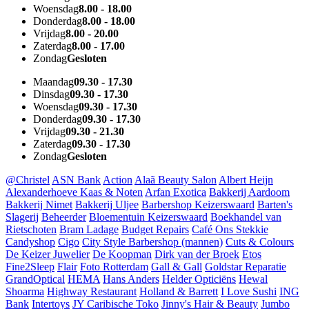
Woensdag
8.00 - 18.00
Donderdag
8.00 - 18.00
Vrijdag
8.00 - 20.00
Zaterdag
8.00 - 17.00
Zondag
Gesloten
Maandag
09.30 - 17.30
Dinsdag
09.30 - 17.30
Woensdag
09.30 - 17.30
Donderdag
09.30 - 17.30
Vrijdag
09.30 - 21.30
Zaterdag
09.30 - 17.30
Zondag
Gesloten
@Christel
ASN Bank
Action
Alaã Beauty Salon
Albert Heijn
Alexanderhoeve Kaas & Noten
Arfan Exotica
Bakkerij Aardoom
Bakkerij Nimet
Bakkerij Uljee
Barbershop Keizerswaard
Barten's
Slagerij
Beheerder
Bloementuin Keizerswaard
Boekhandel van
Rietschoten
Bram Ladage
Budget Repairs
Café Ons Stekkie
Candyshop
Cigo
City Style Barbershop (mannen)
Cuts & Colours
De Keizer Juwelier
De Koopman
Dirk van der Broek
Etos
Fine2Sleep
Flair
Foto Rotterdam
Gall & Gall
Goldstar Reparatie
GrandOptical
HEMA
Hans Anders
Helder Opticiëns
Hewal
Shoarma
Highway Restaurant
Holland & Barrett
I Love Sushi
ING
Bank
Intertoys
JY Caribische Toko
Jinny's Hair & Beauty
Jumbo