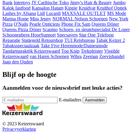
Bank
Intertoys
JY Caribische Toko
Jinny's Hair & Beauty
Jumbo
Kalok fastfood
Kapsalon Hatam
Kippie
Kruidvat
Kruithof Optiek
Lashes by Afsana
Lidl
Lucardi
MAXSALE OUTLET
MS Mode
Marina Home
Miss Jenny
NORMAL
Nelson Schoenen
New York
Pizza
O'Nails
Pearle Opticiens
Phone Fix Sam
Queens Döner
Queens Pizza Döner
Scapino
Schoen- en sleutelspecialist De Loper
Schoonenberg HoorSupport
Specsavers
Star One Telefoon
Reparatie
Statiegeld Retourshop
TUI Reisbureau
Tabak Keizer 2
Tabaksspeciaalzaak
Take Five Herenmode/Damesmode
Tandartspraktijk Keizerswaard
Top Knip
Trekpleister
Visgilde
Keizerswaard
van Haren Schoenen
Wibra
Zeeman
Zeevishandel
Jaap den Ouden
Blijf op de hoogte
Aanmelden voor de nieuwsbrief met leuke acties?
E-mailadres
© 2023 Keizerswaard
Privacyverklaring