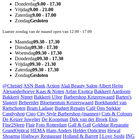
Donderdag
9.00 - 17.30
Vrijdag
9.00 - 21.00
Zaterdag
9.00 - 17.00
Zondag
Gesloten
Laatste zondag van de maand open van 12.00 - 17.00
Maandag
09.30 - 17.30
Dinsdag
09.30 - 17.30
Woensdag
09.30 - 17.30
Donderdag
09.30 - 17.30
Vrijdag
09.30 - 21.30
Zaterdag
09.30 - 17.30
Zondag
Gesloten
@Christel
ASN Bank
Action
Alaã Beauty Salon
Albert Heijn
Alexanderhoeve Kaas & Noten
Arfan Exotica
Bakkerij Aardoom
Bakkerij Nimet
Bakkerij Uljee
Barbershop Keizerswaard
Barten's
Slagerij
Beheerder
Bloementuin Keizerswaard
Boekhandel van
Rietschoten
Bram Ladage
Budget Repairs
Café Ons Stekkie
Candyshop
Cigo
City Style Barbershop (mannen)
Cuts & Colours
De Keizer Juwelier
De Koopman
Dirk van der Broek
Etos
Fine2Sleep
Flair
Foto Rotterdam
Gall & Gall
Goldstar Reparatie
GrandOptical
HEMA
Hans Anders
Helder Opticiëns
Hewal
Shoarma
Highway Restaurant
Holland & Barrett
I Love Sushi
ING