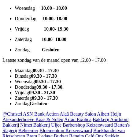
Woensdag
10.00 - 18.00
Donderdag
10.00
- 18.00
Vrijdag
10.00
- 19.30
Zaterdag
10.00
- 18.00
Zondag
Gesloten
Laatste zondag van de maand open van 12.00 - 17.00
Maandag
09.30 - 17.30
Dinsdag
09.30 - 17.30
Woensdag
09.30 - 17.30
Donderdag
09.30 - 17.30
Vrijdag
09.30 - 21.30
Zaterdag
09.30 - 17.30
Zondag
Gesloten
@Christel
ASN Bank
Action
Alaã Beauty Salon
Albert Heijn
Alexanderhoeve Kaas & Noten
Arfan Exotica
Bakkerij Aardoom
Bakkerij Nimet
Bakkerij Uljee
Barbershop Keizerswaard
Barten's
Slagerij
Beheerder
Bloementuin Keizerswaard
Boekhandel van
Rietschoten
Bram Ladage
Budget Repairs
Café Ons Stekkie