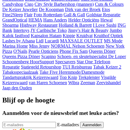
Candyshop
Cigo
City Style Barbershop (mannen)
Cuts & Colours
De Keizer Juwelier
De Koopman
Dirk van der Broek
Etos
Fine2Sleep
Flair
Foto Rotterdam
Gall & Gall
Goldstar Reparatie
GrandOptical
HEMA
Hans Anders
Helder Opticiëns
Hewal
Shoarma
Highway Restaurant
Holland & Barrett
I Love Sushi
ING
Bank
Intertoys
JY Caribische Toko
Jinny's Hair & Beauty
Jumbo
Kalok fastfood
Kapsalon Hatam
Kippie
Kruidvat
Kruithof Optiek
Lashes by Afsana
Lidl
Lucardi
MAXSALE OUTLET
MS Mode
Marina Home
Miss Jenny
NORMAL
Nelson Schoenen
New York
Pizza
O'Nails
Pearle Opticiens
Phone Fix Sam
Queens Döner
Queens Pizza Döner
Scapino
Schoen- en sleutelspecialist De Loper
Schoonenberg HoorSupport
Specsavers
Star One Telefoon
Reparatie
Statiegeld Retourshop
TUI Reisbureau
Tabak Keizer 2
Tabaksspeciaalzaak
Take Five Herenmode/Damesmode
Tandartspraktijk Keizerswaard
Top Knip
Trekpleister
Visgilde
Keizerswaard
van Haren Schoenen
Wibra
Zeeman
Zeevishandel
Jaap den Ouden
Blijf op de hoogte
Aanmelden voor de nieuwsbrief met leuke acties?
E-mailadres