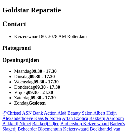
Goldstar Reparatie
Contact
Keizerswaard 80, 3078 AM Rotterdam
Plattegrond
Openingstijden
Maandag
09.30 - 17.30
Dinsdag
09.30 - 17.30
Woensdag
09.30 - 17.30
Donderdag
09.30 - 17.30
Vrijdag
09.30 - 21.30
Zaterdag
09.30 - 17.30
Zondag
Gesloten
@Christel
ASN Bank
Action
Alaã Beauty Salon
Albert Heijn
Alexanderhoeve Kaas & Noten
Arfan Exotica
Bakkerij Aardoom
Bakkerij Nimet
Bakkerij Uljee
Barbershop Keizerswaard
Barten's
Slagerij
Beheerder
Bloementuin Keizerswaard
Boekhandel van