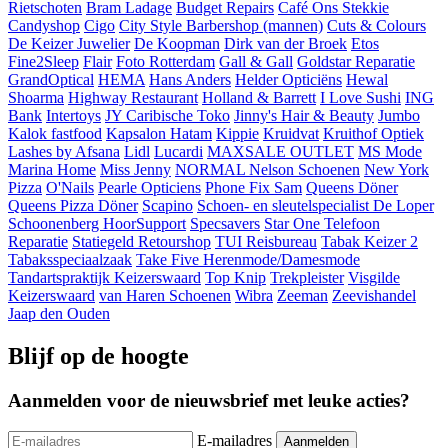
Rietschoten
Bram Ladage
Budget Repairs
Café Ons Stekkie
Candyshop
Cigo
City Style Barbershop (mannen)
Cuts & Colours
De Keizer Juwelier
De Koopman
Dirk van der Broek
Etos
Fine2Sleep
Flair
Foto Rotterdam
Gall & Gall
Goldstar Reparatie
GrandOptical
HEMA
Hans Anders
Helder Opticiëns
Hewal
Shoarma
Highway Restaurant
Holland & Barrett
I Love Sushi
ING
Bank
Intertoys
JY Caribische Toko
Jinny's Hair & Beauty
Jumbo
Kalok fastfood
Kapsalon Hatam
Kippie
Kruidvat
Kruithof Optiek
Lashes by Afsana
Lidl
Lucardi
MAXSALE OUTLET
MS Mode
Marina Home
Miss Jenny
NORMAL
Nelson Schoenen
New York
Pizza
O'Nails
Pearle Opticiens
Phone Fix Sam
Queens Döner
Queens Pizza Döner
Scapino
Schoen- en sleutelspecialist De Loper
Schoonenberg HoorSupport
Specsavers
Star One Telefoon
Reparatie
Statiegeld Retourshop
TUI Reisbureau
Tabak Keizer 2
Tabaksspeciaalzaak
Take Five Herenmode/Damesmode
Tandartspraktijk Keizerswaard
Top Knip
Trekpleister
Visgilde
Keizerswaard
van Haren Schoenen
Wibra
Zeeman
Zeevishandel
Jaap den Ouden
Blijf op de hoogte
Aanmelden voor de nieuwsbrief met leuke acties?
E-mailadres