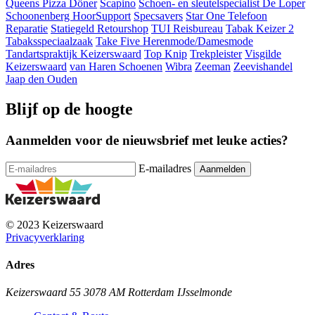
Queens Pizza Döner
Scapino
Schoen- en sleutelspecialist De Loper
Schoonenberg HoorSupport
Specsavers
Star One Telefoon
Reparatie
Statiegeld Retourshop
TUI Reisbureau
Tabak Keizer 2
Tabaksspeciaalzaak
Take Five Herenmode/Damesmode
Tandartspraktijk Keizerswaard
Top Knip
Trekpleister
Visgilde
Keizerswaard
van Haren Schoenen
Wibra
Zeeman
Zeevishandel
Jaap den Ouden
Blijf op de hoogte
Aanmelden voor de nieuwsbrief met leuke acties?
E-mailadres
© 2023 Keizerswaard
Privacyverklaring
Adres
Keizerswaard 55 3078 AM Rotterdam IJsselmonde