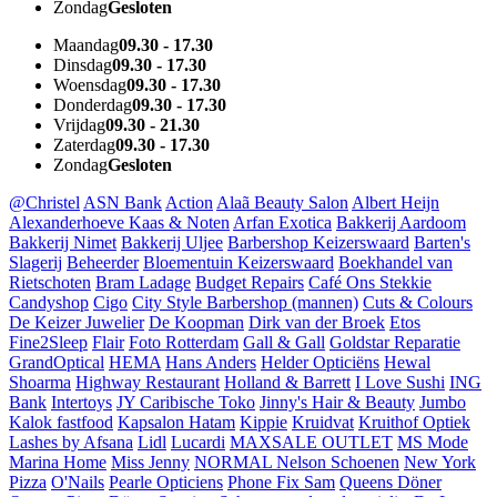
Zondag
Gesloten
Maandag
09.30 - 17.30
Dinsdag
09.30 - 17.30
Woensdag
09.30 - 17.30
Donderdag
09.30 - 17.30
Vrijdag
09.30 - 21.30
Zaterdag
09.30 - 17.30
Zondag
Gesloten
@Christel
ASN Bank
Action
Alaã Beauty Salon
Albert Heijn
Alexanderhoeve Kaas & Noten
Arfan Exotica
Bakkerij Aardoom
Bakkerij Nimet
Bakkerij Uljee
Barbershop Keizerswaard
Barten's
Slagerij
Beheerder
Bloementuin Keizerswaard
Boekhandel van
Rietschoten
Bram Ladage
Budget Repairs
Café Ons Stekkie
Candyshop
Cigo
City Style Barbershop (mannen)
Cuts & Colours
De Keizer Juwelier
De Koopman
Dirk van der Broek
Etos
Fine2Sleep
Flair
Foto Rotterdam
Gall & Gall
Goldstar Reparatie
GrandOptical
HEMA
Hans Anders
Helder Opticiëns
Hewal
Shoarma
Highway Restaurant
Holland & Barrett
I Love Sushi
ING
Bank
Intertoys
JY Caribische Toko
Jinny's Hair & Beauty
Jumbo
Kalok fastfood
Kapsalon Hatam
Kippie
Kruidvat
Kruithof Optiek
Lashes by Afsana
Lidl
Lucardi
MAXSALE OUTLET
MS Mode
Marina Home
Miss Jenny
NORMAL
Nelson Schoenen
New York
Pizza
O'Nails
Pearle Opticiens
Phone Fix Sam
Queens Döner