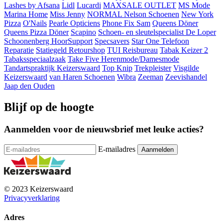
Lashes by Afsana
Lidl
Lucardi
MAXSALE OUTLET
MS Mode
Marina Home
Miss Jenny
NORMAL
Nelson Schoenen
New York
Pizza
O'Nails
Pearle Opticiens
Phone Fix Sam
Queens Döner
Queens Pizza Döner
Scapino
Schoen- en sleutelspecialist De Loper
Schoonenberg HoorSupport
Specsavers
Star One Telefoon
Reparatie
Statiegeld Retourshop
TUI Reisbureau
Tabak Keizer 2
Tabaksspeciaalzaak
Take Five Herenmode/Damesmode
Tandartspraktijk Keizerswaard
Top Knip
Trekpleister
Visgilde
Keizerswaard
van Haren Schoenen
Wibra
Zeeman
Zeevishandel
Jaap den Ouden
Blijf op de hoogte
Aanmelden voor de nieuwsbrief met leuke acties?
E-mailadres
© 2023 Keizerswaard
Privacyverklaring
Adres