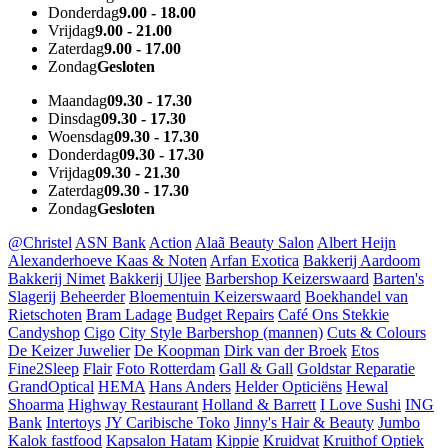
Donderdag
9.00 - 18.00
Vrijdag
9.00 - 21.00
Zaterdag
9.00 - 17.00
Zondag
Gesloten
Maandag
09.30 - 17.30
Dinsdag
09.30 - 17.30
Woensdag
09.30 - 17.30
Donderdag
09.30 - 17.30
Vrijdag
09.30 - 21.30
Zaterdag
09.30 - 17.30
Zondag
Gesloten
@Christel
ASN Bank
Action
Alaã Beauty Salon
Albert Heijn
Alexanderhoeve Kaas & Noten
Arfan Exotica
Bakkerij Aardoom
Bakkerij Nimet
Bakkerij Uljee
Barbershop Keizerswaard
Barten's
Slagerij
Beheerder
Bloementuin Keizerswaard
Boekhandel van
Rietschoten
Bram Ladage
Budget Repairs
Café Ons Stekkie
Candyshop
Cigo
City Style Barbershop (mannen)
Cuts & Colours
De Keizer Juwelier
De Koopman
Dirk van der Broek
Etos
Fine2Sleep
Flair
Foto Rotterdam
Gall & Gall
Goldstar Reparatie
GrandOptical
HEMA
Hans Anders
Helder Opticiëns
Hewal
Shoarma
Highway Restaurant
Holland & Barrett
I Love Sushi
ING
Bank
Intertoys
JY Caribische Toko
Jinny's Hair & Beauty
Jumbo
Kalok fastfood
Kapsalon Hatam
Kippie
Kruidvat
Kruithof Optiek